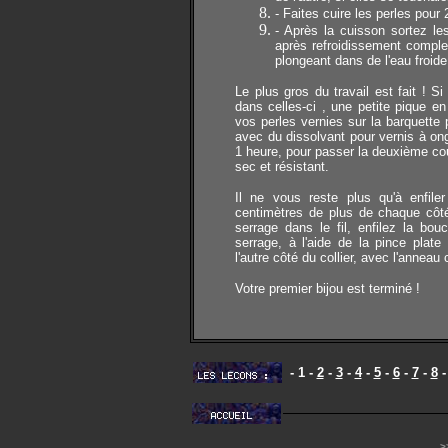
- Faites cuire les perles pour
- Après la cuisson sortez les
après refroidissement comple
plongeant dans de l'eau froide
Le plus gros du travail est fait ! S
dans celles-ci , une petite pique e
vos perles vernies sur la barquette
avec du dissolvant pour vernis à on
1 heure, pour passer la deuxième co
sec et résistant.
Il ne vous reste plus qu'à enfile
centimètres de plus de chaque côté
serrage dans le fil, enfilez la bou
serrage, à l'aide de la pince pla
l'autre côté du collier, avec l'anneau 
Votre premier bijou est terminé !
- 1 -
2
-
3
-
4
-
5
-
6
-
7
-
8
>