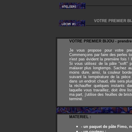
VOTRE PREMIER BI
VOTRE PREMIER BIJOU - prendre c
Je vous propose pour votre pre
Commençons par faire des perles tou
n'est pas évident la première fois ! I
Si vous utilisez de la pâte "soft" 
malaxer plus longtemps. Sachez aus
moins dure, ainsi, la couleur bord
suivant la température de la pièce 
dans un endroit chaud, elle sera plus
la réchauffer quelques instants d
laquelle vous travaillez, doit être
ma part, j'utilise des feuilles de brist
terminé.
MATERIEL
:
- un paquet de pâte Fimo, n
- un couteau ;