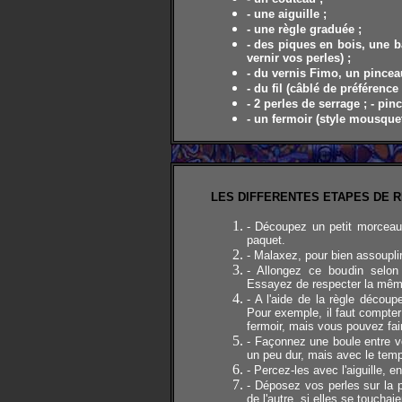
- une aiguille ;
- une règle graduée ;
- des piques en bois, une b
vernir vos perles) ;
- du vernis Fimo, un pincea
- du fil (câblé de préférence 
- 2 perles de serrage ; - pin
- un fermoir (style mousque
LES DIFFERENTES ETAPES DE 
- Découpez un petit morceau 
paquet.
- Malaxez, pour bien assouplir
- Allongez ce boudin selon
Essayez de respecter la même
- A l'aide de la règle décou
Pour exemple, il faut compter
fermoir, mais vous pouvez fair
- Façonnez une boule entre vo
un peu dur, mais avec le temp
- Percez-les avec l'aiguille, e
- Déposez vos perles sur la p
de l'autre, si elles se touchai