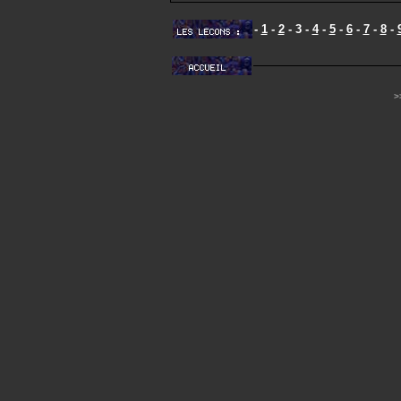
-
1
-
2
- 3 -
4
-
5
-
6
-
7
-
8
-
>