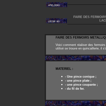
FAIRE DES FERMOIR
LAC
FAIRE DES FERMOIRS METALLI
Voici comment réaliser des fermoirs po
utilisé se trouve en quincaillerie, il s
MATERIEL
:
- Une pince conique ;
- une pince plate ;
- une pince coupante ;
- du fil de fer.