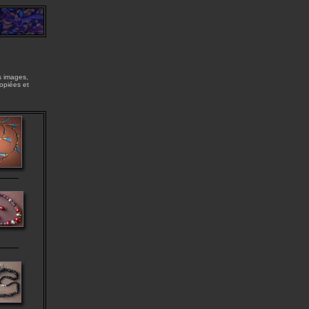
s images,
copiées et